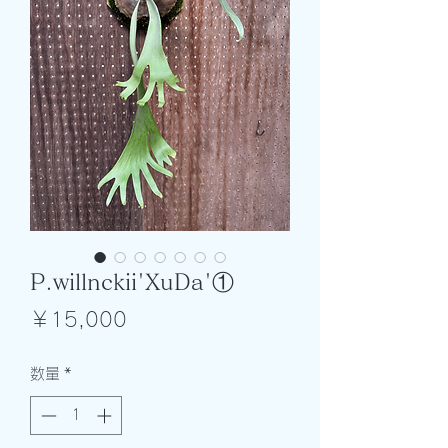
P.willnckii'XuDa'①
価
￥15,000
格
数量
*