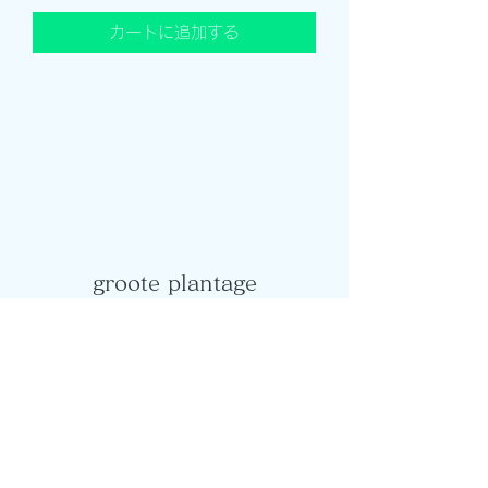
カートに追加する
groote plantage
info@groote-plantage.com
©2020 by groote plantage