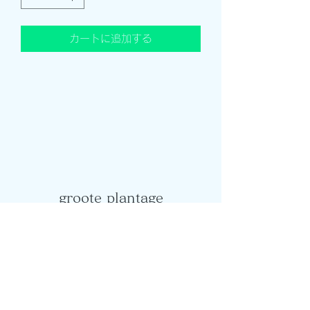
カートに追加する
groote plantage
info@groote-plantage.com
©2020 by groote plantage