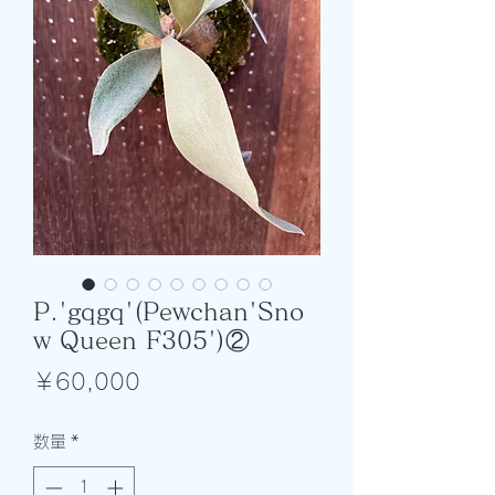
P.'gqgq'(Pewchan'Sno
w Queen F305')②
価
￥60,000
格
数量
*