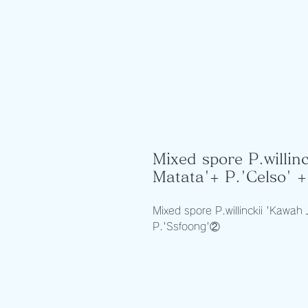
Mixed spore P.willin
Matata'+ P.'Celso' +
Mixed spore P.willinckii 'Kawa
P.'Ssfoong'②